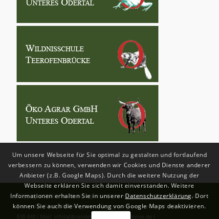
Um unsere Webseite für Sie optimal zu gestalten und fortlaufend
verbessern zu können, verwenden wir Cookies und Dienste anderer
Anbieter (z.B. Google Maps). Durch die weitere Nutzung der
Webseite erklären Sie sich damit einverstanden. Weitere
Informationen erhalten Sie in unserer
Datenschutzerklärung
. Dort
Copyright
2026 - Brandenburgische Akademie Schloss Criewen - Deutsch-
können Sie auch die Verwendung von Google Maps deaktivieren.
Polnisches Umweltbildungs-und Begegnungszentrum | Tel: +49 (0)3332-
838 840 I Mail: info(at)brandenburgische-akademie.de I