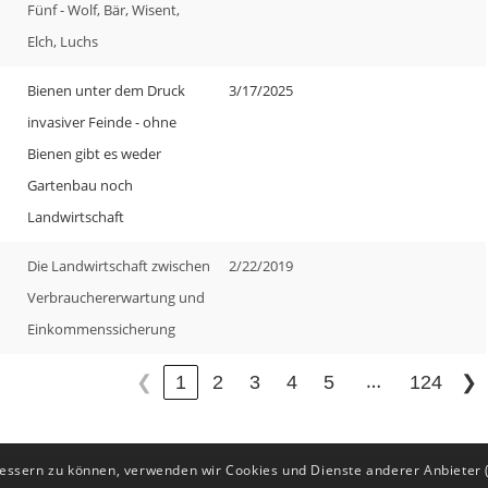
Fünf - Wolf, Bär, Wisent,
Elch, Luchs
Bienen unter dem Druck
3/17/2025
invasiver Feinde - ohne
Bienen gibt es weder
Gartenbau noch
Landwirtschaft
Die Landwirtschaft zwischen
2/22/2019
Verbrauchererwartung und
Einkommenssicherung
…
1
2
3
4
5
124
❮
❯
bessern zu können, verwenden wir Cookies und Dienste anderer Anbieter 