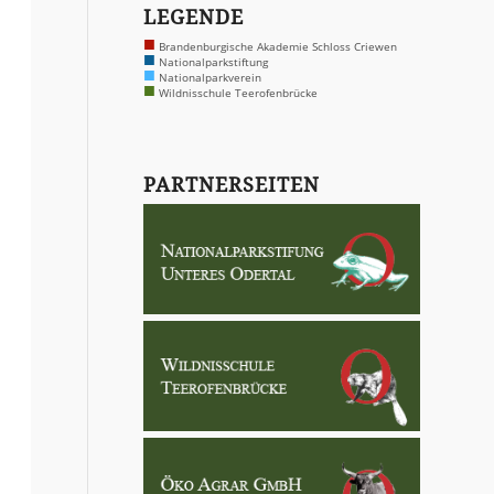
LEGENDE
■
Brandenburgische Akademie Schloss Criewen
■
Nationalparkstiftung
■
Nationalparkverein
■
Wildnisschule Teerofenbrücke
PARTNERSEITEN