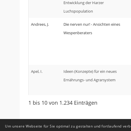
Entwicklung der Harzer
Luchspopulation
Andrees, J.
Die nerven nur! - Ansichten eines
Wespenberaters
Apel, I.
Ideen (Konzepte) für ein neues
Ernährungs- und Agrarsystem
1 bis 10 von 1.234 Einträgen
Um unsere Webseite für Sie optimal zu gestalten und fortlaufend ver