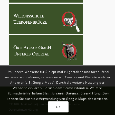
Um unsere Webseite für Sie optimal zu gestalten und fortlaufend
verbessern zu können, verwenden wir Cookies und Dienste anderer
Anbieter (z.B. Google Maps). Durch die weitere Nutzung der
Webseite erklären Sie sich damit einverstanden. Weitere
Informationen erhalten Sie in unserer
Datenschutzerklärung
. Dort
Copyright
2026 - Brandenburgische Akademie Schloss Criewen - Deutsch-
können Sie auch die Verwendung von Google Maps deaktivieren.
Polnisches Umweltbildungs-und Begegnungszentrum | Tel: +49 (0)3332-
838 840 I Mail: info(at)brandenburgische-akademie.de I
OK
Datenschutzerklärung