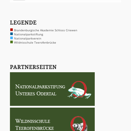
LEGENDE
■
Brandenburgische Akademie Schloss Criewen
■
Nationalparkstiftung
■
Nationalparkverein
■
Wildnisschule Teerofenbrücke
PARTNERSEITEN